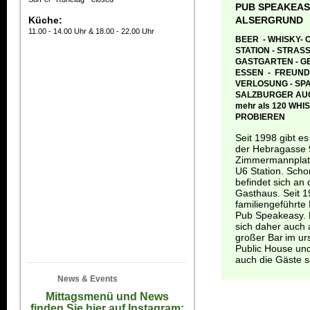
PUB SPEAKEAS
Küche:
ALSERGRUND
11.00 - 14.00 Uhr & 18.00 - 22.00 Uhr
BEER - WHISKY- C
STATION - STRA
GASTGARTEN - GE
ESSEN - FREUND
VERLOSUNG - SPA
SALZBURGER AUG
mehr als 120 WHI
PROBIEREN
Seit 1998 gibt e
der Hebragasse 
Zimmermannplatz
U6 Station. Scho
befindet sich an 
Gasthaus. Seit 1
familiengeführte 
Pub Speakeasy. 
sich daher auch 
großer Bar
im ur
Public House und
auch die Gäste s
News & Events
Mittagsmenü und News
finden Sie hier auf Instagram: