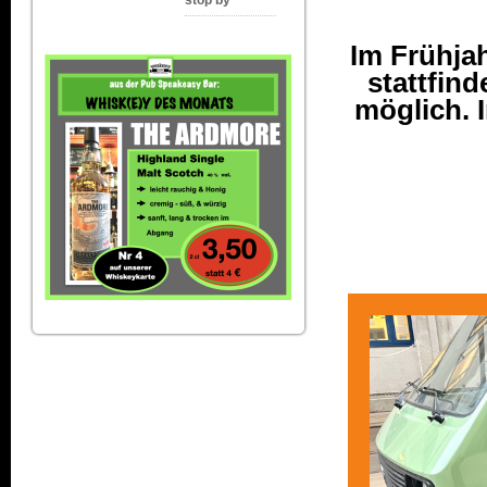
stop by
Im Frühja
stattfin
möglich. I