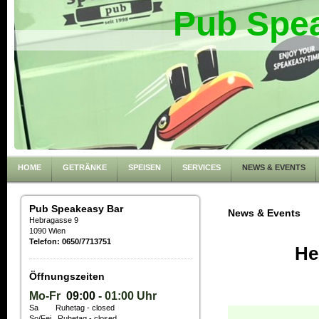
Pub Spe
HOME
GETRÄNKE
SPEISEN
SERVICES
NEWS & EVENTS
Pub Speakeasy Bar
News & Events
Hebragasse 9
1090 Wien
Telefon: 0650/7713751
He
Öffnungszeiten
Mo-Fr
09:00
- 01:00 Uhr
Sa Ruhetag - closed
So/Fei
Ruhetag - closed