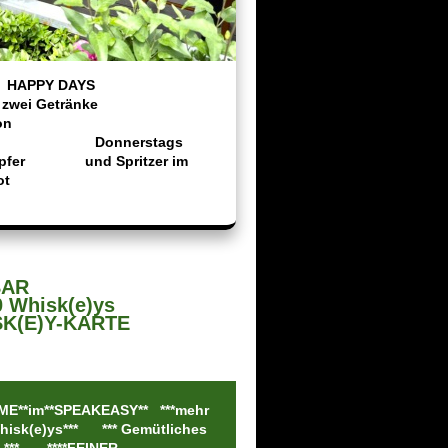
PPY DAYS
ich zwei Getränke
n Aktion
nnerstags
Zipfer und Spritzer im
ot
BAR
0 Whisk(e)ys
ISK(E)Y-KARTE
E**im**SPEAKEASY** ***mehr
hisk(e)ys*** *** Gemütliches