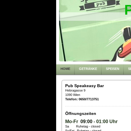
HOME
GETRÄNKE
SPEISEN
S
Pub Speakeasy Bar
Hebragasse 9
1090 Wien
Telefon: 0650/7713751
Öffnungszeiten
Mo-Fr
09:00
- 01:00 Uhr
Sa Ruhetag - closed
So/Fei
Ruhetag - closed