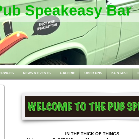
Pub Speakeasy Bar
ERVICES
NEWS & EVENTS
GALERIE
ÜBER UNS
KONTAKT
IN THE THICK 