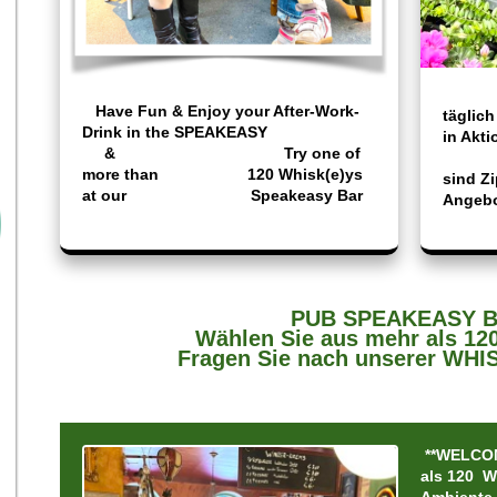
HA
Have Fun & Enjoy your After-Work-
tägl
Drink in the SPEAKEASY
i
& Try one of
Do
more than 120 Whisk(e)ys
sind 
at our Speakeasy Bar
Angeb
PUB SPEAKEASY 
Wählen Sie aus
mehr als 12
Fragen Sie nach unserer WH
**WELCOM
als 120 W