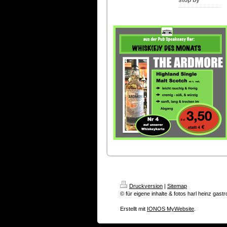
stop by
Druckversion
|
Sitemap
© für eigene inhalte & fotos harl heinz gast
Erstellt mit
IONOS MyWebsite
.