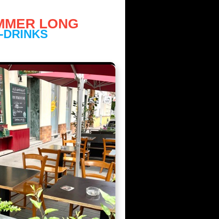
a Alsergrund
UMMER LONG
-DRINKS