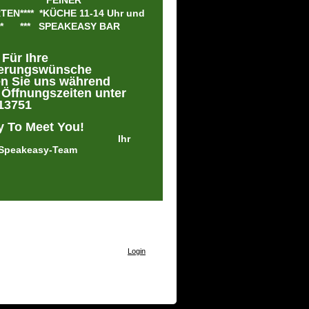
 *** ****FEINER
EN**** *KÜCHE 11-14 Uhr und
Uhr* *** SPEAKEASY BAR
Für Ihre
ierungswünsche
en Sie uns während
 Öffnungszeiten
unter
13751
To Meet You!
Ihr
 Speakeasy-Team
Login