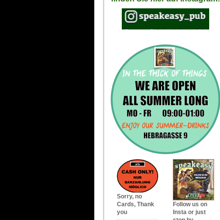
Sorry, no
Cards, Thank
Follow us on
you
Insta or just