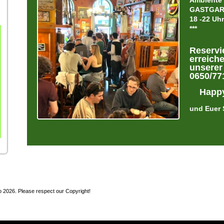
Ambiente
GASTGART
18 -22 
***
Reserv
erreich
unserer
0650/77
Happy 
und Euer
ro 2026. Please respect our Copyright!